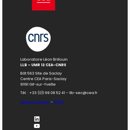
Laboratoire Léon Brillouin
LLB – UMR 12 CEA-CNRS
Bât 563 Site de Saclay
Centre CEA Paris-Saclay
91191 Gif-sur-Yvette
Tél. : +33 (0)1 69 08 52 41 – llb-sec@cea.fr
Mentions légales
–
RGPD
LinkedIn
YouTube