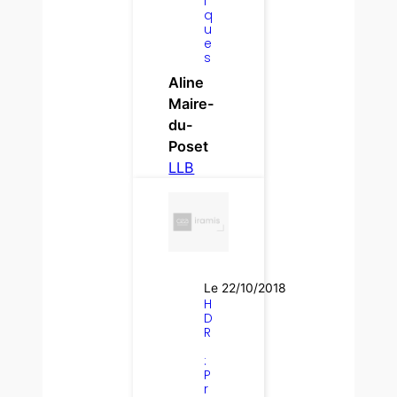
i
q
u
e
s
Aline
Maire-
du-
Poset
LLB
Le 22/10/2018
H
D
R
:
P
r