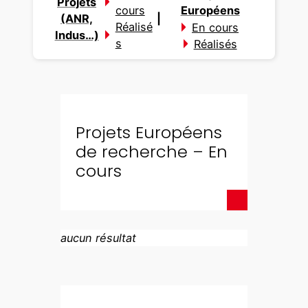
Projets
cours
Européens
(ANR,
|
Réalisé
En cours
Indus…)
s
Réalisés
Projets Européens
de recherche – En
cours
aucun résultat