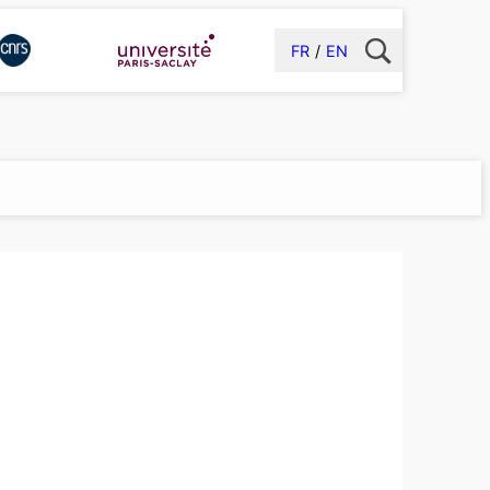
FR
EN