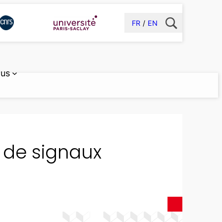
FR
EN
 us
 de signaux