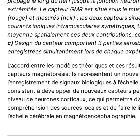
propage le long du nerf jusqu’à la jonction neurom
extrémités. Le capteur GMR est situé sous le mus
(rouge) et mesurés (noir) : les deux capteurs sit
courants ioniques intramusculaires symétriques, t
moyenne spatialement ces deux contributions, ce q
c)
Design du capteur comportant 3 parties sens
enregistrées simultanément lors de chaque expé
L’accord entre les modèles théoriques et ces résu
capteurs magnétorésistifs représentent un nouvel
l’enregistrement de signaux biologiques à l’échelle 
consistent à développer de nouveaux capteurs p
niveau de neurones corticaux, ce qui permettra d’al
compréhension des sources locales et de faire le 
l’échelle cérébrale en magnétoencéphalographie.