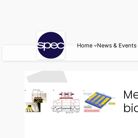
Skip
to
content
Home
News & Events
Me
bi