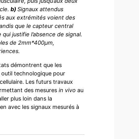
usculaire, puis jusqu’aux deux
cle.
b)
Signaux attendus
ués aux extrémités voient des
andis que le capteur central
ui justifie l’absence de signal.
ibles de 2mm*400µm,
riences.
ltats démontrent que les
 outil technologique pour
cellulaire. Les futurs travaux
ermettant des mesures
in vivo
au
ler plus loin dans la
lien avec les signaux mesurés à