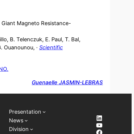
ng Giant Magneto Resistance-
llo, B. Telenczuk, E. Paul, T. Bal,
G. Ouanounou, ·
Scientific
NO.
Guenaelle JASMIN-LEBRAS
Presentation
LinkedIn
News
YouTube
Division
Facebook