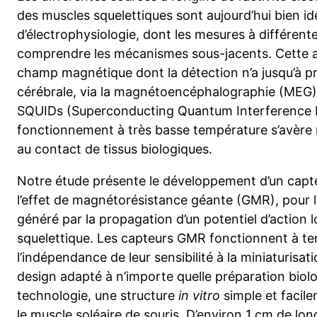
des muscles squelettiques sont aujourd’hui bien id
d’électrophysiologie, dont les mesures à différent
comprendre les mécanismes sous-jacents. Cette ac
champ magnétique dont la détection n’a jusqu’à pré
cérébrale, via la magnétoencéphalographie (MEG).
SQUIDs (Superconducting Quantum Interference D
fonctionnement à très basse température s’avère 
au contact de tissus biologiques.
Notre étude présente le développement d’un capte
l’effet de magnétorésistance géante (GMR), pour
généré par la propagation d’un potentiel d’action l
squelettique. Les capteurs GMR fonctionnent à t
l’indépendance de leur sensibilité à la miniaturisa
design adapté à n’importe quelle préparation biolo
technologie, une structure
in vitro
simple et facile
le muscle soléaire de souris. D’environ 1 cm de lon