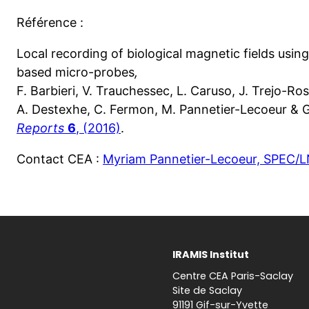
Référence :
Local recording of biological magnetic fields usi
based micro-probes
,
F. Barbieri, V. Trauchessec, L. Caruso, J. Trejo-Rosi
A. Destexhe, C. Fermon, M. Pannetier-Lecoeur & 
Reports
6
, (2016)
.
Contact CEA :
Myriam Pannetier-Lecoeur,
SPEC/L
IRAMIS Institut
Centre CEA Paris-Saclay
Site de Saclay
91191 Gif-sur-Yvette