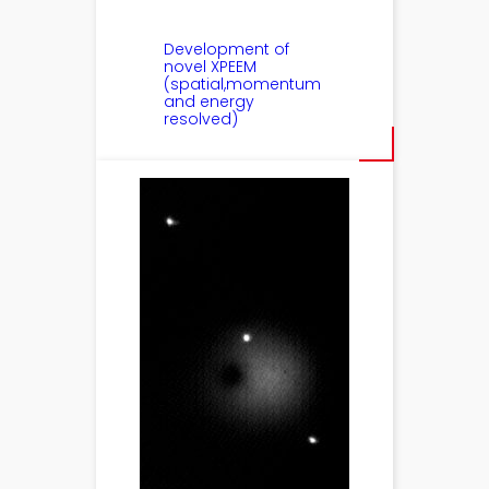
Development of
novel XPEEM
(spatial,momentum
and energy
resolved)