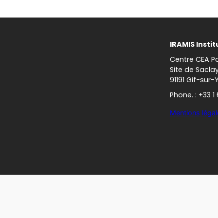
IRAMIS Instit
Centre CEA Pa
Site de Sacla
91191 Gif-sur-
Phone. : +33 1
Mentions légal