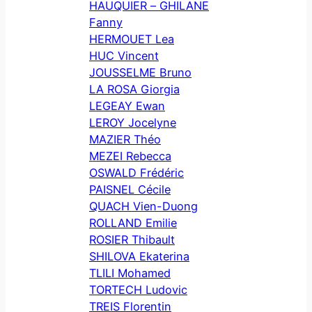
HAUQUIER – GHILANE
Fanny
HERMOUET Lea
HUC Vincent
JOUSSELME Bruno
LA ROSA Giorgia
LEGEAY Ewan
LEROY Jocelyne
MAZIER Théo
MEZEI Rebecca
OSWALD Frédéric
PAISNEL Cécile
QUACH Vien-Duong
ROLLAND Emilie
ROSIER Thibault
SHILOVA Ekaterina
TLILI Mohamed
TORTECH Ludovic
TREIS Florentin