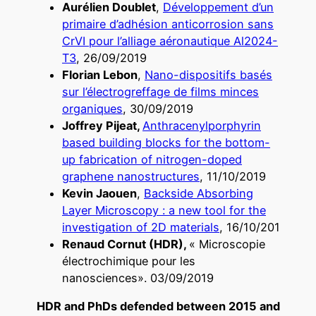
Aurélien Doublet
,
Développement d’un
primaire d’adhésion anticorrosion sans
CrVI pour l’alliage aéronautique Al2024-
T3
, 26/09/2019
Florian Lebon
,
Nano-dispositifs basés
sur l’électrogreffage de films minces
organiques
, 30/09/2019
Joffrey Pijeat,
Anthracenylporphyrin
based building blocks for the bottom-
up fabrication of nitrogen-doped
graphene nanostructures
, 11/10/2019
Kevin Jaouen
,
Backside Absorbing
Layer Microscopy : a new tool for the
investigation of 2D materials
, 16/10/201
Renaud Cornut (HDR),
« Microscopie
électrochimique pour les
nanosciences». 03/09/2019
HDR and PhDs defended between 2015 and