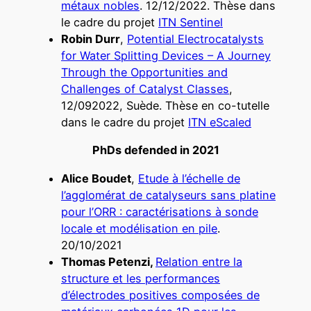
métaux nobles
. 12/12/2022. Thèse dans
le cadre du projet
ITN Sentinel
Robin Durr
,
Potential Electrocatalysts
for Water Splitting Devices – A Journey
Through the Opportunities and
Challenges of Catalyst Classes
,
12/092022, Suède. Thèse en co-tutelle
dans le cadre du projet
ITN eScaled
PhDs defended in 2021
Alice Boudet
,
Etude à l’échelle de
l’agglomérat de catalyseurs sans platine
pour l’ORR : caractérisations à sonde
locale et modélisation en pile
.
20/10/2021
Thomas Petenzi,
Relation entre la
structure et les performances
d’électrodes positives composées de