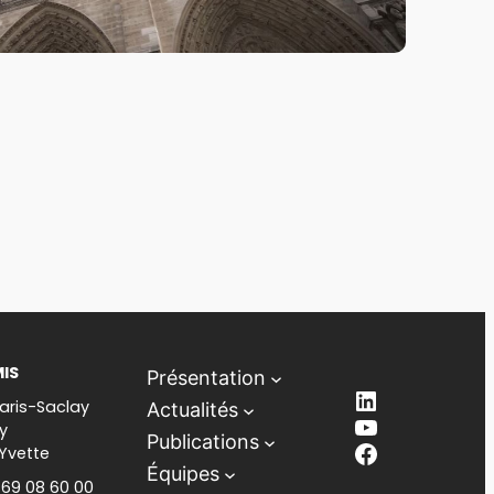
MIS
Présentation
LinkedIn
aris-Saclay
Actualités
YouTube
y
Publications
Facebook
-Yvette
Équipes
1 69 08 60 00