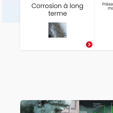
Prése
Corrosion à long
En savoir plus
ma
terme