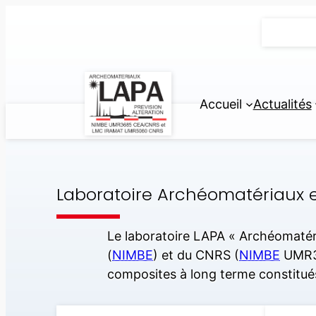
Aller
au
contenu
Accueil
Actualités
Laboratoire Archéomatériaux et
Le laboratoire LAPA « Archéomatéri
(
NIMBE
) et du CNRS (
NIMBE
UMR3
composites à long terme constitués