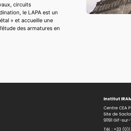
aux, circuits
dination, le LAPA est un
tal » et accueille une
l’étude des armatures en
Institut IRA
Centre CEA P
Site de Sacla
91191 Gif-sur
Tél. : +33 (0)