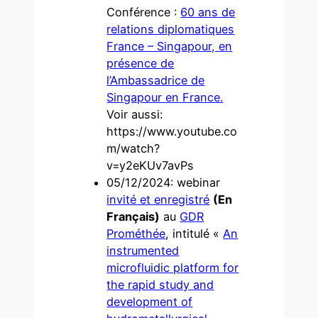
Conférence :
60 ans de
relations diplomatiques
France – Singapour, en
présence de
l’Ambassadrice de
Singapour en France.
Voir aussi:
https://www.youtube.co
m/watch?
v=y2eKUv7avPs
05/12/2024: webinar
invité et enregistré
(En
Français)
au
GDR
Prométhée
, intitulé «
An
instrumented
microfluidic platform for
the rapid study and
development of