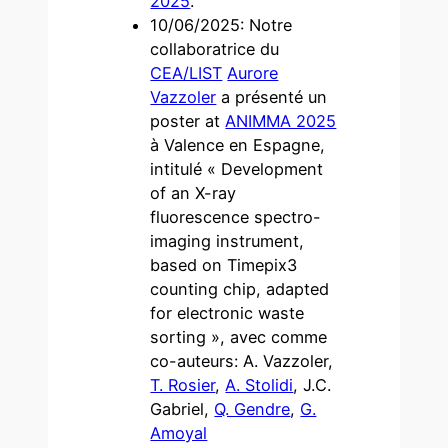
2025
.
10/06/2025: Notre
collaboratrice du
CEA/LIST
Aurore
Vazzoler
a présenté un
poster at
ANIMMA 2025
à Valence en Espagne,
intitulé « Development
of an X-ray
fluorescence spectro-
imaging instrument,
based on Timepix3
counting chip, adapted
for electronic waste
sorting », avec comme
co-auteurs: A. Vazzoler,
T. Rosier
,
A. Stolidi
, J.C.
Gabriel,
Q. Gendre
,
G.
Amoyal