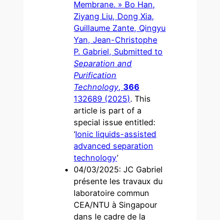
Membrane. » Bo Han,
Ziyang Liu, Dong Xia,
Guillaume Zante, Qingyu
Yan, Jean-Christophe
P. Gabriel, Submitted to
Separation and
Purification
Technology
,
366
132689 (2025)
. This
article is part of a
special issue entitled:
‘
Ionic liquids-assisted
advanced separation
technology
’
04/03/2025: JC Gabriel
présente les travaux du
laboratoire commun
CEA/NTU à Singapour
dans le cadre de la