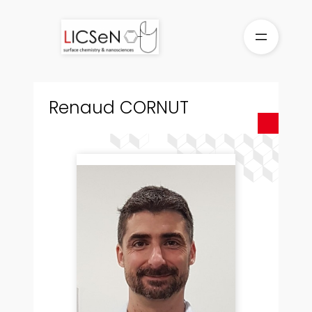
Aller
au
contenu
Renaud CORNUT