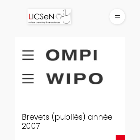
Aller
au
contenu
Brevets (publiés) année
2007