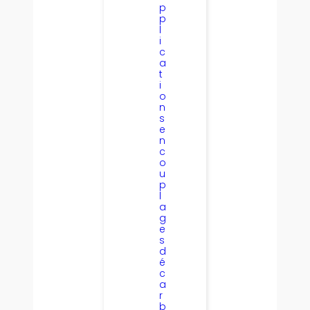
p
p
l
i
c
a
t
i
o
n
s
e
n
c
o
u
p
l
a
g
e
s
d
é
c
a
r
b