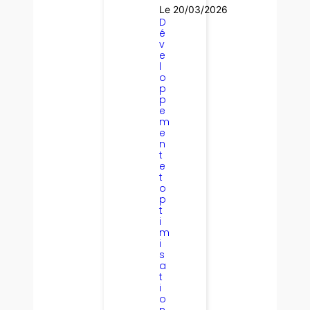
Le 20/03/2026
D
é
v
e
l
o
p
p
e
m
e
n
t
e
t
o
p
t
i
m
i
s
a
t
i
o
n