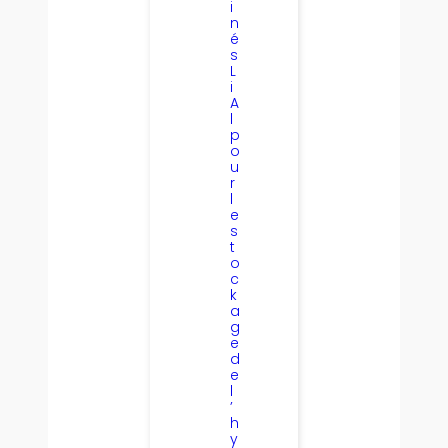
i
n
é
s
L
i
A
l
p
o
u
r
l
e
s
t
o
c
k
a
g
e
d
e
l
’
h
y