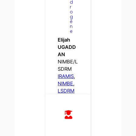
d
r
o
g
è
n
e
Elijah
UGADD
AN
NIMBE/L
SDRM
IRAMIS
, 
NIMBE
, 
LSDRM