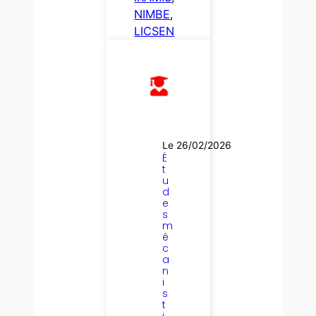
NIMBE
, 
LICSEN
Le 26/02/2026
É
t
u
d
e
s
m
é
c
a
n
i
s
t