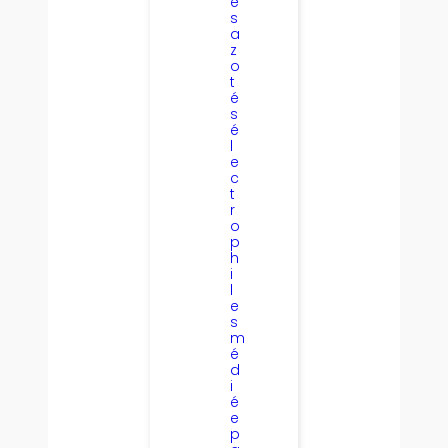
é
s
a
z
o
t
é
s
é
l
e
c
t
r
o
p
h
i
l
e
s
m
é
d
i
é
e
p