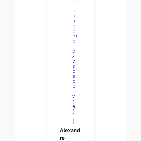
a
r
d
e
s
c
o
m
p
l
e
x
e
s
d
e
c
u
i
v
r
e
(
I
)
Alexand
re