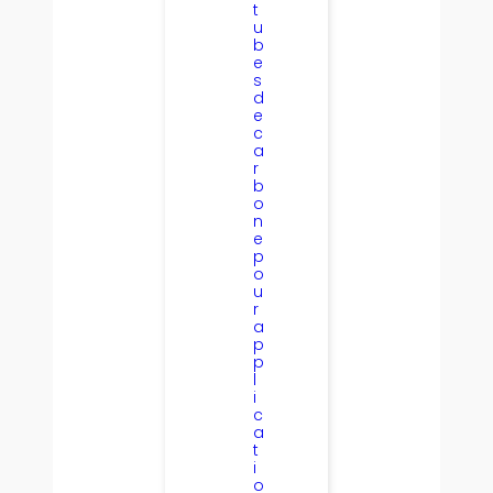
t
u
b
e
s
d
e
c
a
r
b
o
n
e
p
o
u
r
a
p
p
l
i
c
a
t
i
o