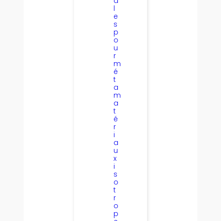
a
l
e
s
p
o
u
r
m
é
t
a
m
a
t
é
r
i
a
u
x
i
s
o
t
r
o
p