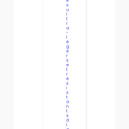
e
s
u
l
t
r
a
-
l
é
g
e
r
s
e
t
r
é
s
i
s
t
a
n
t
s
à
l