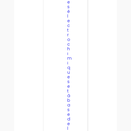
e
s
é
l
e
c
t
r
o
c
h
i
m
i
q
u
e
s
e
t
à
b
a
s
e
d
e
l