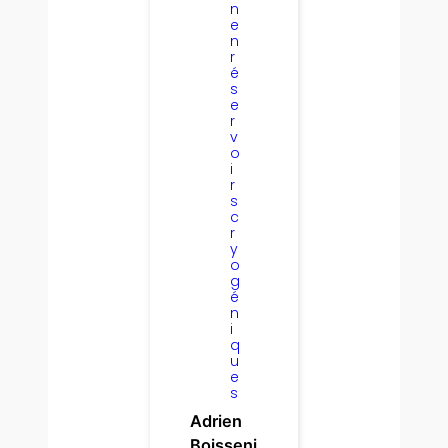
n
e
n
r
é
s
e
r
v
o
i
r
s
c
r
y
o
g
é
n
i
q
u
e
s
Adrien
Boisseni