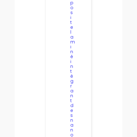
p
o
s
i
t
e
l
a
m
i
n
é
i
n
t
é
g
r
a
n
t
d
e
s
n
a
n
o