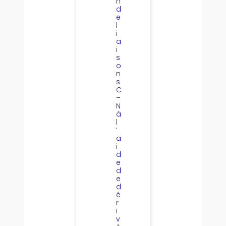
n
d
e
l
i
a
i
s
o
n
s
C
–
N
à
l
’
a
i
d
e
d
e
d
é
r
i
v