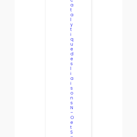
c
a
t
a
l
y
t
i
q
u
e
d
e
s
l
i
a
i
s
o
n
s
N
–
O
e
t
S