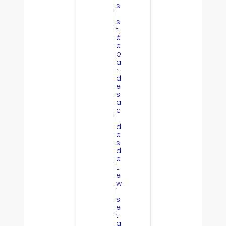
s
i
s
t
é
e
p
a
r
d
e
s
a
c
i
d
e
s
d
e
L
e
w
i
s
e
t
a