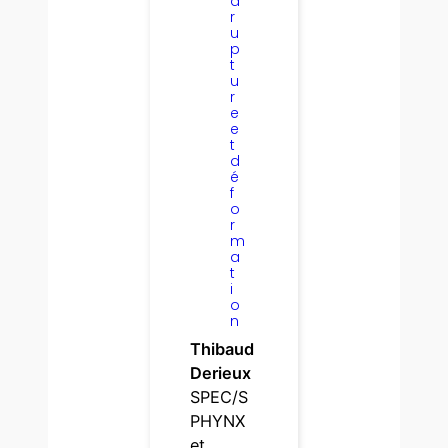
a
r
u
p
t
u
r
e
e
t
d
é
f
o
r
m
a
t
i
o
n
Thibaud
Derieux
SPEC/S
PHYNX
et