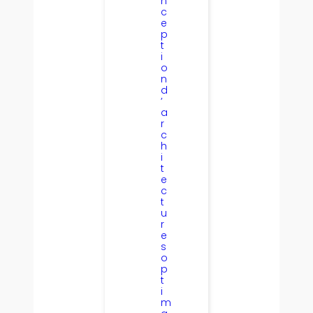
n
c
e
p
t
i
o
n
d
’
a
r
c
h
i
t
e
c
t
u
r
e
s
o
p
t
i
m