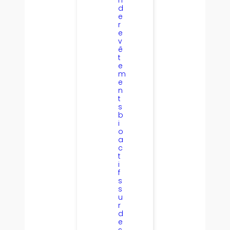
d
e
r
e
v
ê
t
e
m
e
n
t
s
b
i
o
a
c
t
i
f
s
s
u
r
d
e
s