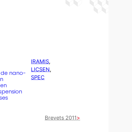
IRAMIS
, 
LICSEN
, 
n de nano-
SPEC
on
 en
spension
ses
Brevets 2011