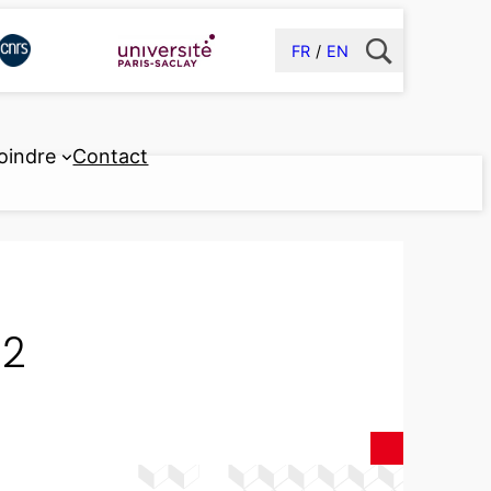
FR
EN
oindre
Contact
12