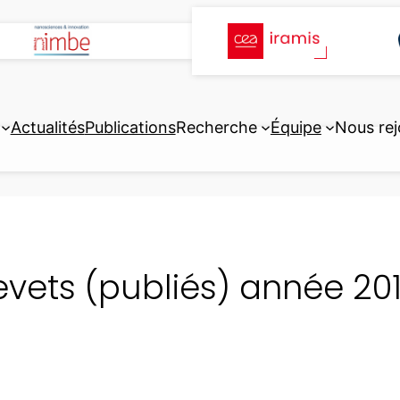
Actualités
Publications
Recherche
Équipe
Nous rej
evets (publiés) année 20