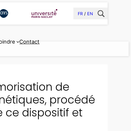
FR
EN
oindre
Contact
morisation de
étiques, procédé
e ce dispositif et