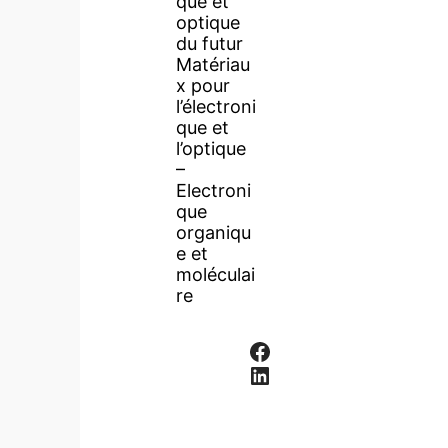
que et
optique
du futur
Matériau
x pour
l’électroni
que et
l’optique
–
Electroni
que
organiqu
e et
moléculai
re
Facebook
LinkedIn