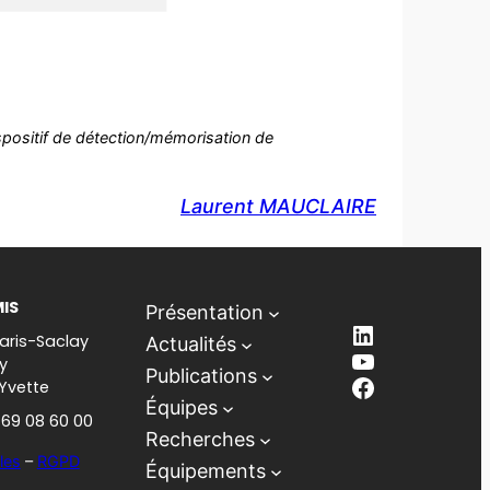
spositif de détection/mémorisation de
Laurent MAUCLAIRE
MIS
Présentation
LinkedIn
aris-Saclay
Actualités
YouTube
y
Publications
Facebook
-Yvette
Équipes
1 69 08 60 00
Recherches
les
–
RGPD
Équipements