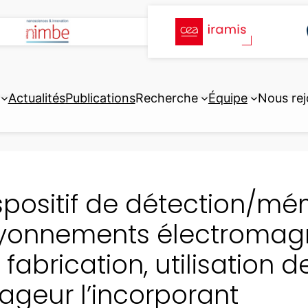
Actualités
Publications
Recherche
Équipe
Nous rej
spositif de détection/mé
yonnements électromagn
 fabrication, utilisation d
ageur l’incorporant