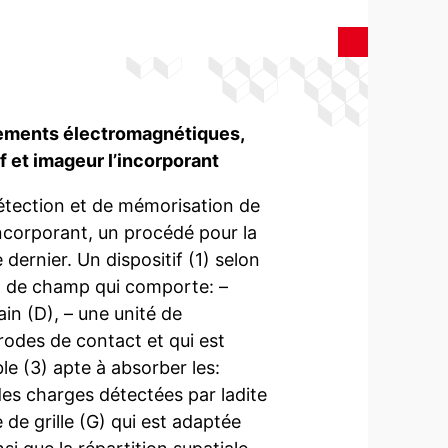
nements électromagnétiques,
if et imageur l’incorporant
détection et de mémorisation de
ncorporant, un procédé pour la
e dernier. Un dispositif (1) selon
et de champ qui comporte: –
in (D), – une unité de
rodes de contact et qui est
e (3) apte à absorber les:
es charges détectées par ladite
 de grille (G) qui est adaptée