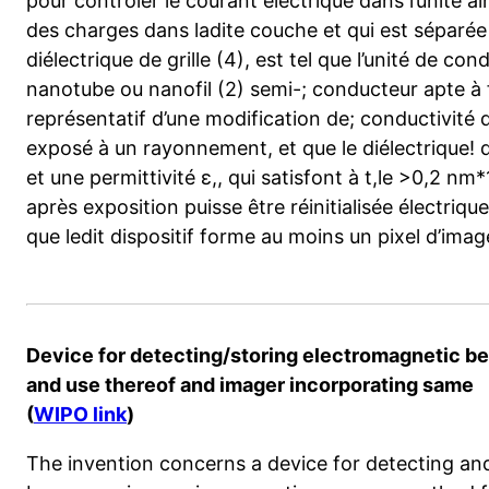
pour contrôler le courant électrique dans l’unité ain
des charges dans ladite couche et qui est séparée 
diélectrique de grille (4), est tel que l’unité de 
nanotube ou nanofil (2) semi-; conducteur apte à f
représentatif d’une modification de; conductivité 
exposé à un rayonnement, et que le diélectrique! d
et une permittivité ε,, qui satisfont à t,le >0,2 nm
après exposition puisse être réinitialisée électri
que ledit dispositif forme au moins un pixel d’imag
Device for detecting/storing electromagnetic b
and use thereof and imager incorporating same
(
WIPO link
)
The invention concerns a device for detecting an