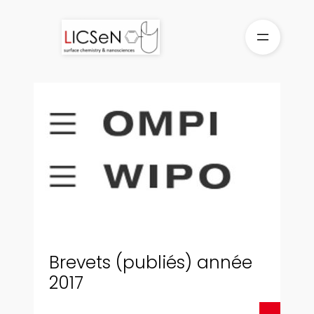
Aller
au
contenu
Brevets (publiés) année
2017