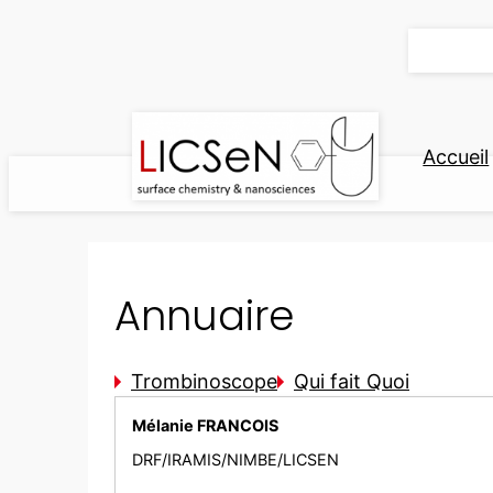
Aller
au
contenu
Accueil
Annuaire
Trombinoscope
Qui fait Quoi
Mélanie FRANCOIS
DRF/IRAMIS/NIMBE/LICSEN