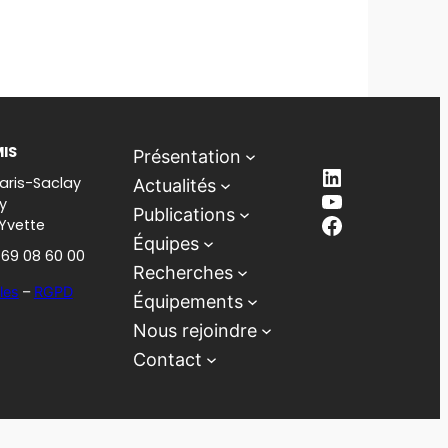
MIS
Présentation
LinkedIn
aris-Saclay
Actualités
YouTube
y
Publications
Facebook
-Yvette
Équipes
1 69 08 60 00
Recherches
les
–
RGPD
Équipements
Nous rejoindre
Contact