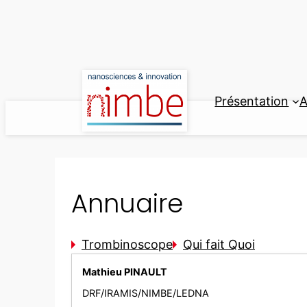
Aller
au
contenu
Présentation
A
Annuaire
Trombinoscope
Qui fait Quoi
Mathieu PINAULT
DRF/IRAMIS/NIMBE/LEDNA