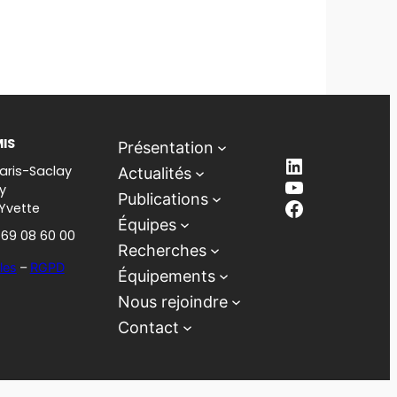
MIS
Présentation
LinkedIn
aris-Saclay
Actualités
YouTube
y
Publications
Facebook
-Yvette
Équipes
1 69 08 60 00
Recherches
les
–
RGPD
Équipements
Nous rejoindre
Contact