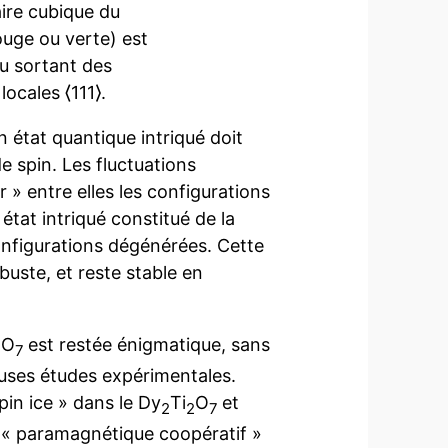
aire cubique du
ouge ou verte) est
ou sortant des
locales ⟨111⟩.
 état quantique intriqué doit
e spin. Les fluctuations
 » entre elles les configurations
état intriqué constitué de la
nfigurations dégénérées. Cette
buste, et reste stable en
O
est restée énigmatique, sans
2
7
uses études expérimentales.
in ice » dans le Dy
Ti
O
et
2
2
7
 « paramagnétique coopératif »