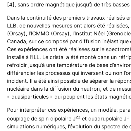
[4], sans ordre magnétique jusqu’à de très basses 
Dans la continuité des premiers travaux réalisés 
LLB, de nouvelles mesures ont alors été réalisées,
(Orsay), l’ICMMO (Orsay), l’Institut Néel (Grenoble
Canada, sur ce composé par diffusion inélastique 
Ces expériences ont été réalisées sur le spectrom
installé à l’ILL. Le cristal a été monté dans un réfr
refroidir jusqu’à une température de base d’enviro
différencier les processus qui inversent ou non l’o
incident. Il a été ainsi possible de séparer la rép
nucléaire dans la diffusion du neutron, et de mesur
« quasiparticules » qui peuplent les états magnét
Pour interpréter ces expériences, un modèle, para
zz
±
couplage de spin dipolaire J
et quadrupolaire J
simulations numériques, l’évolution du spectre de 