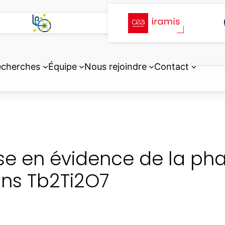
echerches
Équipe
Nous rejoindre
Contact
se en évidence de la pha
ns Tb2Ti2O7