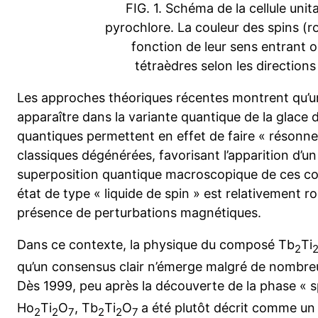
FIG. 1. Schéma de la cellule unit
pyrochlore. La couleur des spins (r
fonction de leur sens entrant 
tétraèdres selon les directions 
Les approches théoriques récentes montrent qu’un
apparaître dans la variante quantique de la glace d
quantiques permettent en effet de faire « résonner
classiques dégénérées, favorisant l’apparition d’un 
superposition quantique macroscopique de ces co
état de type « liquide de spin » est relativement ro
présence de perturbations magnétiques.
Dans ce contexte, la physique du composé Tb
Ti
2
qu’un consensus clair n’émerge malgré de nombre
Dès 1999, peu après la découverte de la phase « sp
Ho
Ti
O
, Tb
Ti
O
a été plutôt décrit comme un
2
2
7
2
2
7