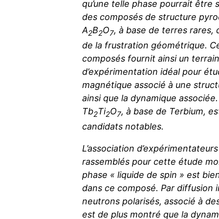
qu’une telle phase pourrait être 
des composés de structure pyro
A
B
O
, à base de terres rares,
2
2
7
de la frustration géométrique. C
composés fournit ainsi un terrai
d’expérimentation idéal pour étud
magnétique associé à une struct
ainsi que la dynamique associée
Tb
Ti
O
, à base de Terbium, es
2
2
7
candidats notables.
L’association d’expérimentateurs
rassemblés pour cette étude mo
phase « liquide de spin » est bi
dans ce composé. Par diffusion i
neutrons polarisés, associé à des 
est de plus montré que la dynam