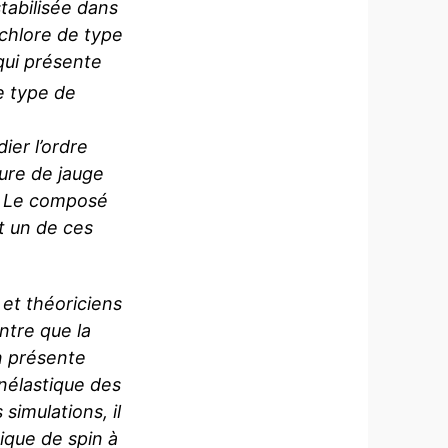
stabilisée dans
chlore de type
 qui présente
e type de
n
ier l’ordre
ure de jauge
. Le composé
t un de ces
 et théoriciens
ntre que la
en présente
nélastique des
simulations, il
ique de spin à