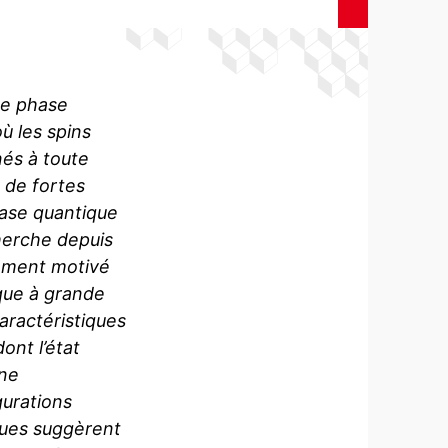
ne phase
où les spins
és à toute
 de fortes
hase quantique
herche depuis
lement motivé
ique à grande
caractéristiques
ont l’état
ne
gurations
ues suggèrent