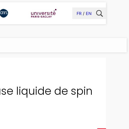
FR
EN
se liquide de spin