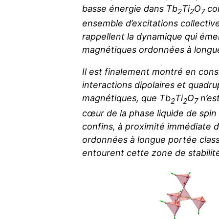
basse énergie dans Tb
Ti
O
co
2
2
7
ensemble d’excitations collective
rappellent la dynamique qui ém
magnétiques ordonnées à longu
Il est finalement montré en cons
interactions dipolaires et
quadrup
magnétiques, que Tb
Ti
O
n’es
2
2
7
cœur de la phase liquide de spin
confins, à proximité immédiate 
ordonnées à longue portée class
entourent cette zone de stabilit