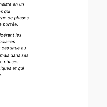
nsiste en un
s qui
erge de phases
e portée.
idérant les
olaires
t pas situé au
 mais dans ses
de phases
iques et qui
é.