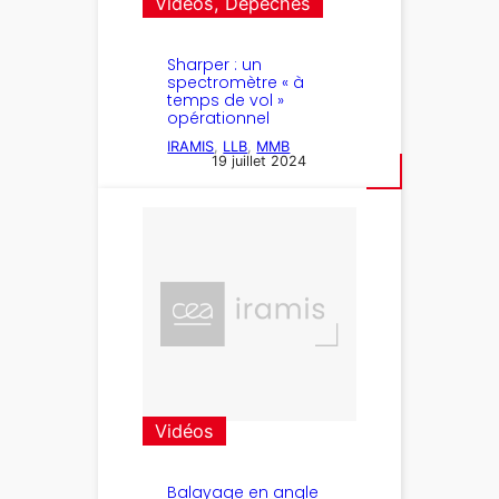
Vidéos
, 
Dépêches
Sharper : un
spectromètre « à
temps de vol »
opérationnel
IRAMIS
, 
LLB
, 
MMB
19 juillet 2024
Vidéos
Balayage en angle