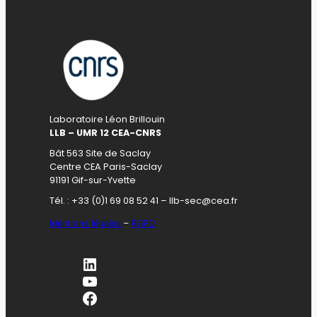
Laboratoire Léon Brillouin
LLB – UMR 12 CEA-CNRS
Bât 563 Site de Saclay
Centre CEA Paris-Saclay
91191 Gif-sur-Yvette
Tél. : +33 (0)1 69 08 52 41 – llb-sec@cea.fr
Mentions légales
–
RGPD
LinkedIn
YouTube
Facebook