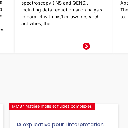
s
spectroscopy (INS and QENS),
App
s
including data reduction and analysis.
The
ie
In parallel with his/her own research
to
activities, the…
es,
MMB : Matière molle et fluides complexes
IA explicative pour l’interpretation