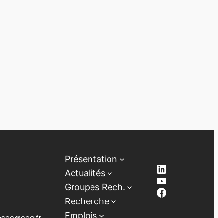
Présentation
LinkedIn
Actualités
YouTube
Groupes Rech.
Facebook
Recherche
Emplois
lb-sec@cea.fr