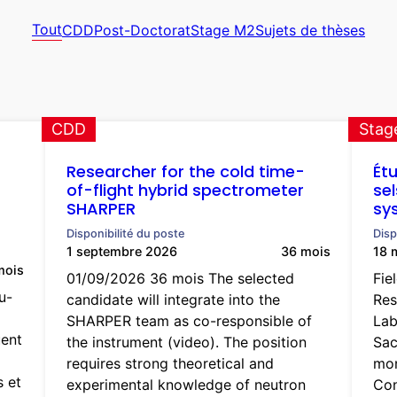
Tout
CDD
Post-Doctorat
Stage M2
Sujets de thèses
CDD
Stag
Researcher for the cold time-
Ét
of-flight hybrid spectrometer
sel
SHARPER
sy
Disponibilité du poste
Disp
1 septembre 2026
36 mois
18 
mois
01/09/2026 36 mois The selected
Fie
u-
candidate will integrate into the
Res
SHARPER team as co-responsible of
Lab
uent
the instrument (video). The position
Sac
requires strong theoretical and
mon
 et
experimental knowledge of neutron
Con