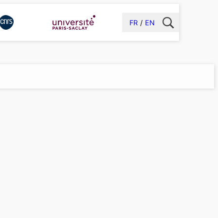
FR
EN