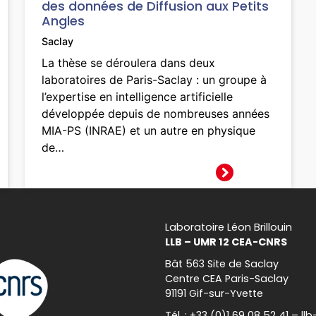
des données de Diffusion aux Petits
Angles
Saclay
La thèse se déroulera dans deux
laboratoires de Paris-Saclay : un groupe à
l’expertise en intelligence artificielle
développée depuis de nombreuses années
MIA-PS (INRAE) et un autre en physique
de…
Laboratoire Léon Brillouin
LLB – UMR 12 CEA-CNRS
Bât 563 Site de Saclay
Centre CEA Paris-Saclay
91191 Gif-sur-Yvette
Tél. : +33 (0)1 69 08 52 41 – l