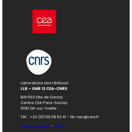
Laboratoire Léon Brillouin
LLB – UMR 12 CEA-CNRS
Bât 563 Site de Saclay
Centre CEA Paris-Saclay
91191 Gif-sur-Yvette
Tél. : +33 (0)1 69 08 52 41 – llb-sec@cea.fr
Mentions légales
–
RGPD