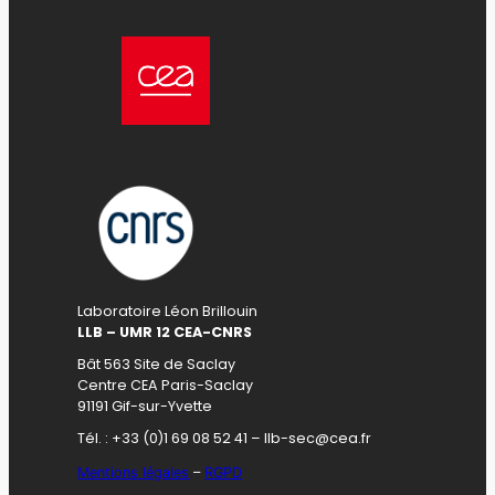
Laboratoire Léon Brillouin
LLB – UMR 12 CEA-CNRS
Bât 563 Site de Saclay
Centre CEA Paris-Saclay
91191 Gif-sur-Yvette
Tél. : +33 (0)1 69 08 52 41 – llb-sec@cea.fr
Mentions légales
–
RGPD