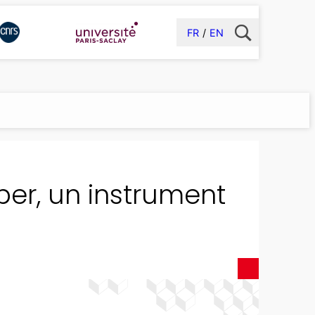
FR
EN
per, un instrument