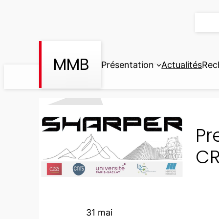
Aller
au
contenu
MMB
Présentation
Actualités
Rec
Pr
CR
31 mai