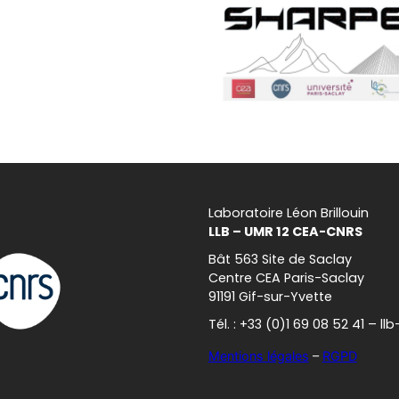
Laboratoire Léon Brillouin
LLB – UMR 12 CEA-CNRS
Bât 563 Site de Saclay
Centre CEA Paris-Saclay
91191 Gif-sur-Yvette
Tél. : +33 (0)1 69 08 52 41 – l
Mentions légales
–
RGPD