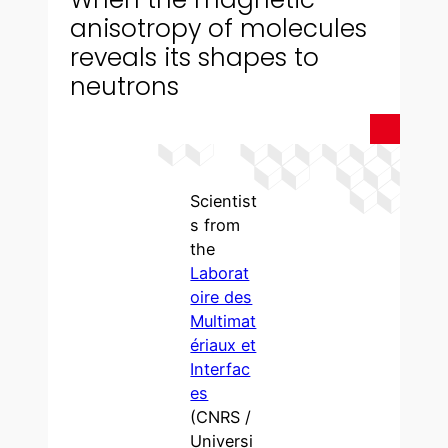
anisotropy of molecules
reveals its shapes to
neutrons
Scientist
s from
the
Laborat
oire des
Multimat
ériaux et
Interfac
es
(CNRS /
Universi