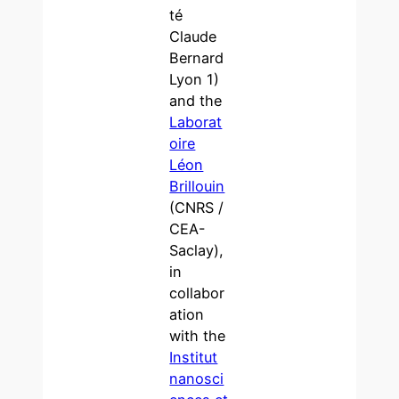
té
Claude
Bernard
Lyon 1)
and the
Laborat
oire
Léon
Brillouin
(CNRS /
CEA-
Saclay),
in
collabor
ation
with the
Institut
nanosci