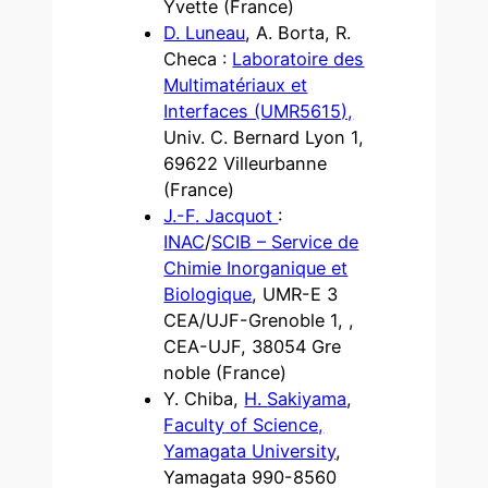
Yvette (France)
D.
Luneau
, A. Borta, R.
Checa :
Laboratoire des
Multimatériaux et
Interfaces (UMR5615),
Univ. C. Bernard Lyon 1,
69622 Villeurbanne
(France)
J
.-F
. J
acquot
:
INAC
/
SCIB – Service de
Chimie Inorganique et
Biologique
, UMR-E 3
CEA/UJF-Grenoble 1, ,
CEA-UJF, 38054 Gre
noble (France)
Y. Chiba,
H.
Sakiyama
,
Faculty
of Science,
Yamagata
University
,
Yamagata 990-8560