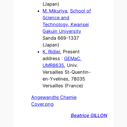
(Japan)
M.
Mikuriya
,
Schoo
l of
Science and
Technology, Kwansei
Gakuin University
Sanda 669-1337
(Japan)
K. R
idier
, Present
address :
G
EMaC,
UMR8635
, Univ.
Versailles St-Quentin-
en-Yvelines, 78035
Versailles (France)
Angewandte Chemie
Cover.png
Beatrice GILLON