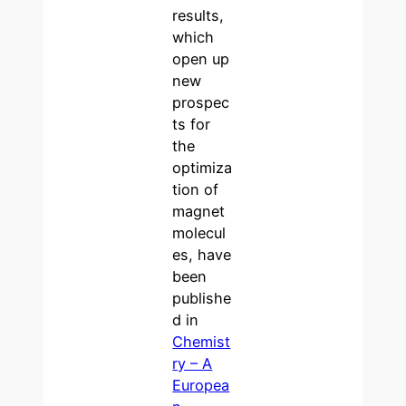
results,
which
open up
new
prospec
ts for
the
optimiza
tion of
magnet
molecul
es, have
been
publishe
d in
Chemist
ry – A
Europea