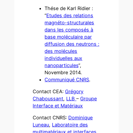
Thése de Karl Ridier :
“
Etudes des relations
magnéto-structurales
dans les composés à
base moléculaire par
diffusion des neutrons :
des molécules
individuelles aux
nanoparticules
“,
Novembre 2014.
Communiqué CNRS
.
Contact CEA:
Grégory
Chaboussant
,
LLB
–
Groupe
Interface et Matériaux
Contact CNRS:
Dominique
Luneau
,
Laboratoire des
multimatériaux et interfaces