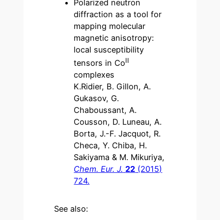
Polarized neutron
diffraction as a tool for
mapping molecular
magnetic anisotropy:
local susceptibility
II
tensors in Co
complexes
K.Ridier, B. Gillon, A.
Gukasov, G.
Chaboussant, A.
Cousson, D. Luneau, A.
Borta, J.-F. Jacquot, R.
Checa, Y. Chiba, H.
Sakiyama & M. Mikuriya,
Chem. Eur. J.
22
(2015)
724.
See also: