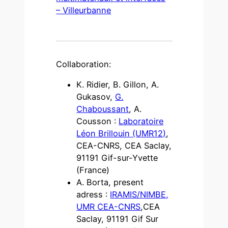
– Villeurbanne
Collaboration:
K. Ridier, B. Gillon, A.
Gukasov,
G.
Chaboussant
, A.
Cousson :
Laboratoir
e
Lé
on Brillouin (UMR12)
,
CEA-CNRS, CEA Saclay,
91191 Gif-sur-Yvette
(France)
A. Borta, present
adress :
IRAMIS/NIMBE,
UMR CEA-CNRS
,CEA
Saclay, 91191 Gif Sur