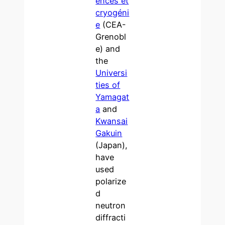
ences et
cryogéni
e
(CEA-
Grenobl
e) and
the
Universi
ties of
Yamagat
a
and
Kwansai
Gakuin
(Japan),
have
used
polarize
d
neutron
diffracti