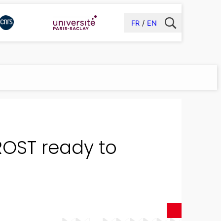
FR
EN
ROST ready to