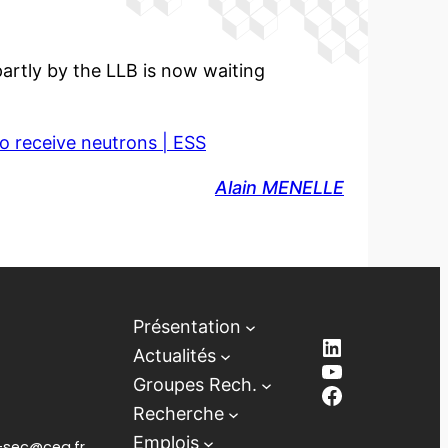
partly by the LLB is now waiting
 receive neutrons | ESS
Alain MENELLE
Présentation
LinkedIn
Actualités
YouTube
Groupes Rech.
Facebook
Recherche
Emplois
lb-sec@cea.fr