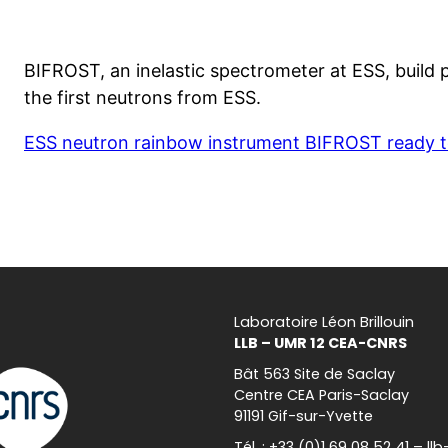
BIFROST, an inelastic spectrometer at ESS, build 
the first neutrons from ESS.
ESS neutron rainbow instrument BIFROST ready to
Laboratoire Léon Brillouin
LLB – UMR 12 CEA-CNRS
Bât 563 Site de Saclay
Centre CEA Paris-Saclay
91191 Gif-sur-Yvette
Tél. : +33 (0)1 69 08 52 41 – l