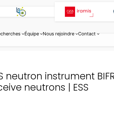
echerches
Équipe
Nous rejoindre
Contact
S neutron instrument BIF
ceive neutrons | ESS