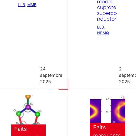
model
LLB
, 
MMB
cuprate
superco
nductor
LLB
, 
NFMQ
24
2
septembre
septem
2025
2025
Faits
Faits
marquants