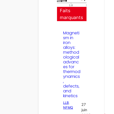
Faits
marquants
Magneti
sm in
iron
alloys:
method
ological
advanc
es for
thermod
ynamics
,
defects,
and
kinetics
LLB
, 
27
NFMQ
juin