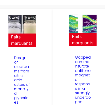
Faits
Faits
marquants
marquants
Gapped
Design
comme
of
nsurate
oleofoa
antiferro
ms from
magneti
citric
c
acid
respons
esters of
e in a
mono−/
strongly
di-
underdo
glycerid
ped
es