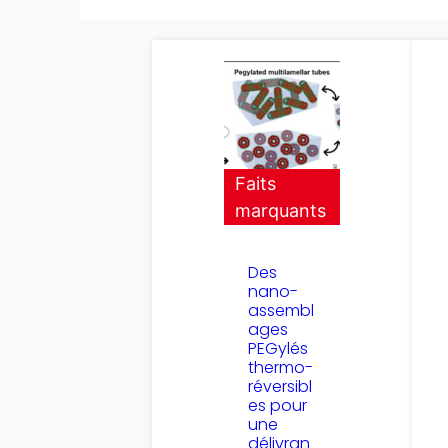
Faits
marquants
Des
nano-
assembl
ages
PEGylés
thermo-
réversibl
es pour
une
délivran