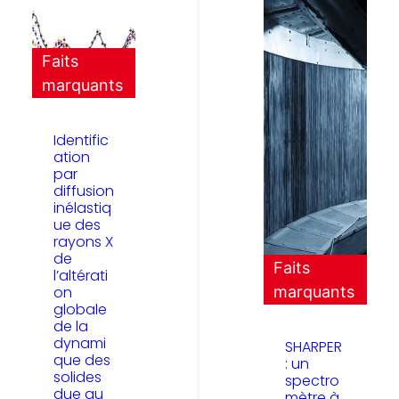
Faits
marquants
Identific
ation
par
diffusion
inélastiq
ue des
rayons X
de
Faits
l’altérati
on
marquants
globale
de la
dynami
SHARPER
que des
: un
solides
spectro
due au
mètre à