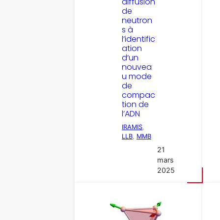
diffusion
de
neutron
s à
l’identific
ation
d’un
nouvea
u mode
de
compac
tion de
l’ADN
IRAMIS
, 
LLB
, 
MMB
21
mars
2025