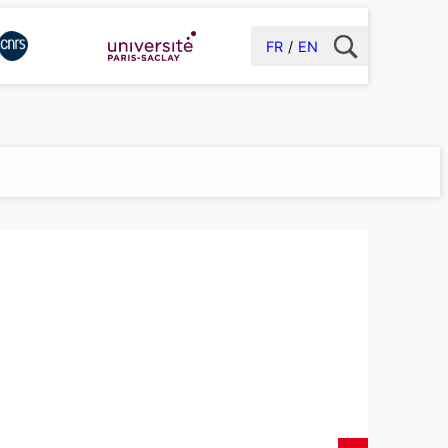
FR
EN