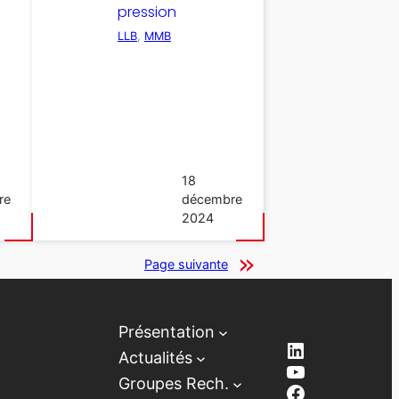
pression
LLB
, 
MMB
18
re
décembre
2024
Page suivante
Présentation
LinkedIn
Actualités
YouTube
Groupes Rech.
Facebook