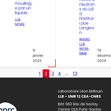
mouillag
neutron
e par un
s du LLB
liquide
à
l’Institut
LLB
, 
Laue
NFMQ
Langevi
n
IRAMIS
, 
LLB
, 
INFRA
, 
9
19
MMB
janvier
décemb
2025
2024
1
2
3
4
…
13
Laboratoire Léon Brillouin
LLB – UMR 12 CEA-CNRS
Bât 563 Site de Saclay
Centre CEA Paris-Saclay