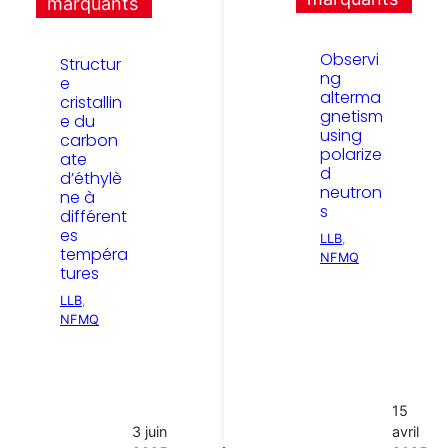
marquants
Observi
Structur
ng
e
alterma
cristallin
gnetism
e du
using
carbon
polarize
ate
d
d’éthylè
neutron
ne à
s
différent
es
LLB
, 
tempéra
NFMQ
tures
LLB
, 
NFMQ
15
3 juin
avril