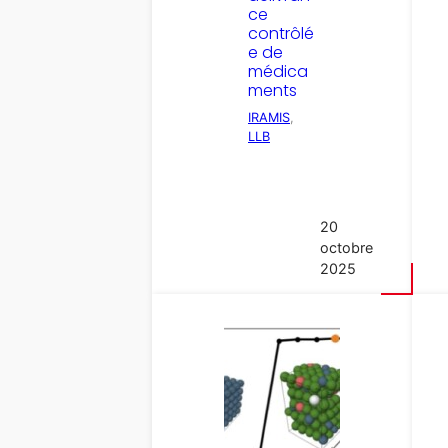
ce
contrôlé
e de
médica
ments
IRAMIS
, 
LLB
20
octobre
2025