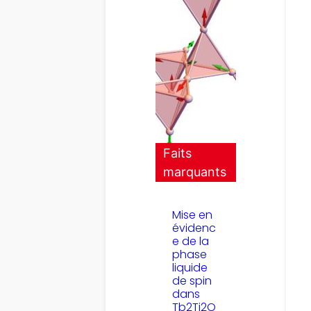
Faits
marquants
Mise en
évidenc
e de la
phase
liquide
de spin
dans
Tb2Ti2O