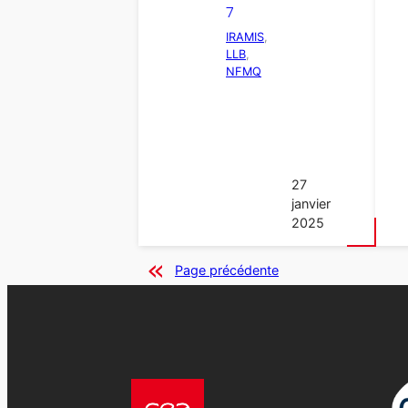
7
IRAMIS
, 
LLB
, 
NFMQ
27
janvier
2025
Page précédente