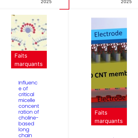
2025
2025
Faits
marquants
Influenc
e of
critical
micelle
concent
ration of
Faits
choline-
marquants
based
long
chain