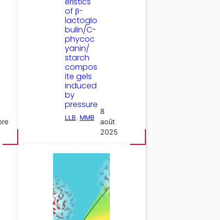
eristics
of β-
lactoglo
bulin/C-
phycoc
yanin/
starch
compos
ite gels
induced
by
pressure
8
LLB
, 
MMB
bre
août
2025