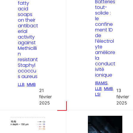
Batteries
fatty
tout-
acid
solide :
soaps
le
on their
confine
antibact
ment 1D
erial
de
activity
l’électrol
against
yte
Methicilli
améliore
n
la
resistant
conduct
Staphyl
ivité
ococcu
ionique
s aureus
IRAMIS
, 
LLB
, 
MMB
LLB
, 
MMB
, 
21
13
LSI
février
février
2025
2025