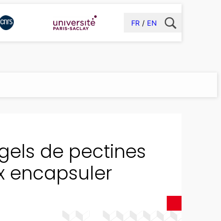
FR
EN
ogels de pectines
x encapsuler