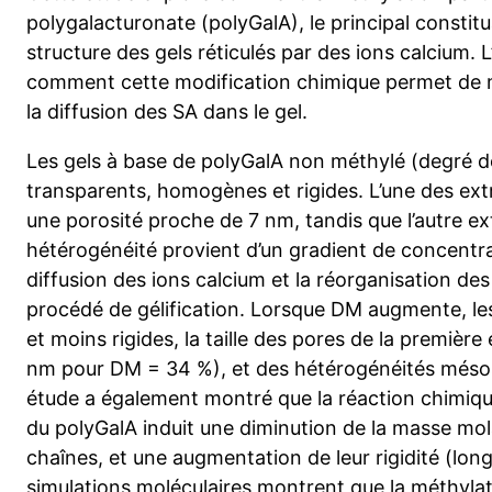
polygalacturonate (polyGalA), le principal constitu
structure des gels réticulés par des ions calcium. 
comment cette modification chimique permet de mod
la diffusion des SA dans le gel.
Les gels à base de polyGalA non méthylé (degré 
transparents, homogènes et rigides. L’une des ex
une porosité proche de 7 nm, tandis que l’autre ex
hétérogénéité provient d’un gradient de concentra
diffusion des ions calcium et la réorganisation de
procédé de gélification. Lorsque DM augmente, les
et moins rigides, la taille des pores de la premièr
nm pour DM = 34 %), et des hétérogénéités méso
étude a également montré que la réaction chimiq
du polyGalA induit une diminution de la masse mola
chaînes, et une augmentation de leur rigidité (lon
simulations moléculaires montrent que la méthyla