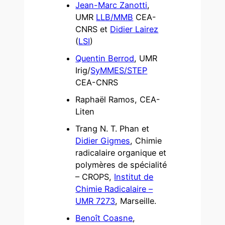
Jean-Marc Zanotti
,
UMR
LLB/MMB
CEA-
CNRS et
Didier Lairez
(
LSI
)
Quentin Berrod
, UMR
Irig/
SyMMES/STEP
CEA-CNRS
Raphaël Ramos, CEA-
Liten
Trang N. T. Phan et
Didier Gigmes
, Chimie
radicalaire organique et
polymères de spécialité
– CROPS,
Institut de
Chimie Radicalaire –
UMR 7273
, Marseille.
Benoît Coasne
,