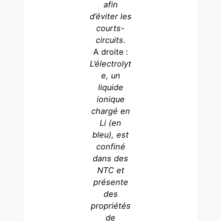
afin
d’éviter les
courts-
circuits.
A droite :
L’électrolyt
e, un
liquide
ionique
chargé en
Li (en
bleu), est
confiné
dans des
NTC et
présente
des
propriétés
de