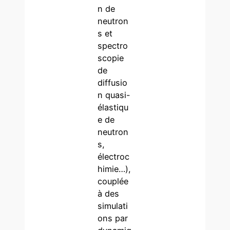
n de
neutron
s et
spectro
scopie
de
diffusio
n quasi-
élastiqu
e de
neutron
s,
électroc
himie…),
couplée
à des
simulati
ons par