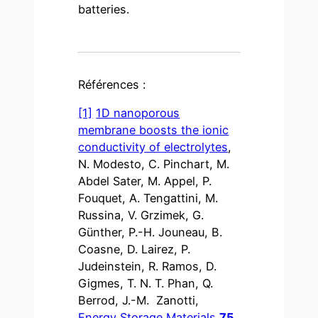
batteries.
Références :
[1]
1D nanoporous
membrane boosts the ionic
conductivity of electrolytes
,
N. Modesto, C. Pinchart, M.
Abdel Sater, M. Appel, P.
Fouquet, A. Tengattini, M.
Russina, V. Grzimek, G.
Günther, P.-H. Jouneau, B.
Coasne, D. Lairez, P.
Judeinstein, R. Ramos, D.
Gigmes, T. N. T. Phan, Q.
Berrod, J.-M. Zanotti,
Energy Storage Materials
75