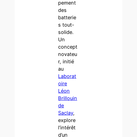
pement
des
batterie
s tout-
solide.
Un
concept
novateu
r, initié
au
Laborat
oire
Léon
Brillouin
de
Saclay
,
explore
l’intérêt
d’un