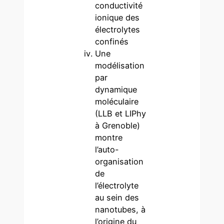
conductivité
ionique des
électrolytes
confinés
Une
modélisation
par
dynamique
moléculaire
(LLB et LIPhy
à Grenoble)
montre
l’auto-
organisation
de
l’électrolyte
au sein des
nanotubes, à
l’origine du