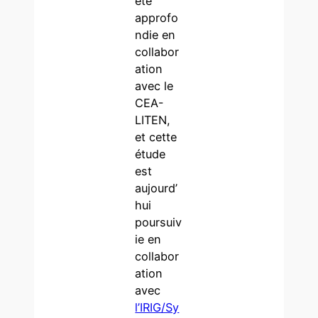
été
approfo
ndie en
collabor
ation
avec le
CEA-
LITEN,
et cette
étude
est
aujourd’
hui
poursuiv
ie en
collabor
ation
avec
l’IRIG/Sy