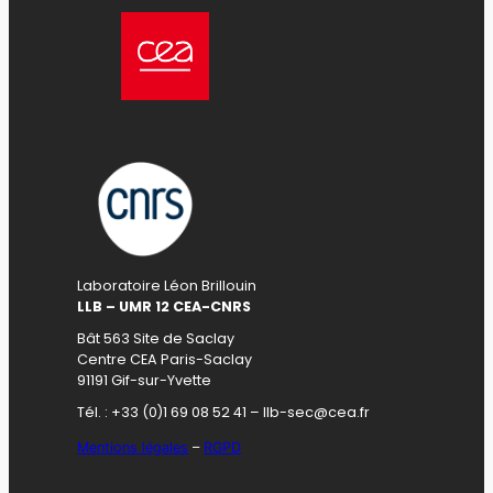
Laboratoire Léon Brillouin
LLB – UMR 12 CEA-CNRS
Bât 563 Site de Saclay
Centre CEA Paris-Saclay
91191 Gif-sur-Yvette
Tél. : +33 (0)1 69 08 52 41 – llb-sec@cea.fr
Mentions légales
–
RGPD