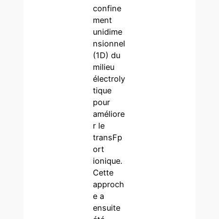
confine
ment
unidime
nsionnel
(1D) du
milieu
électroly
tique
pour
améliore
r le
transFp
ort
ionique.
Cette
approch
e a
ensuite