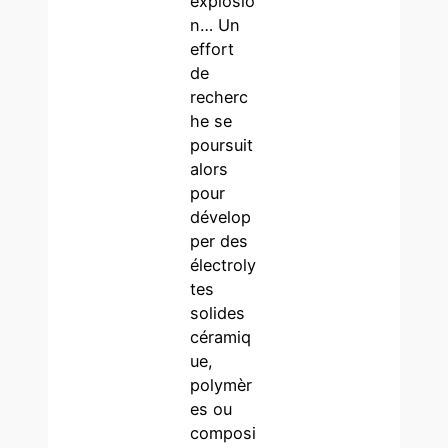
explosio
n… Un
effort
de
recherc
he se
poursuit
alors
pour
dévelop
per des
électroly
tes
solides
céramiq
ue,
polymèr
es ou
composi