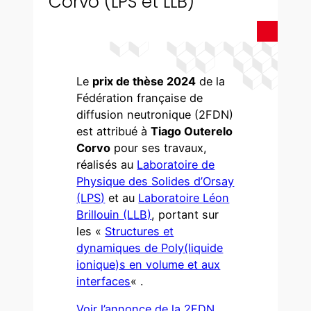
Corvo (LPS et LLB)
Le
prix de thèse 2024
de la
Fédération française de
diffusion neutronique (2FDN)
est attribué à
Tiago Outerelo
Corvo
pour ses travaux,
réalisés au
Laboratoire de
Physique des Solides d’Orsay
(LPS)
et au
Laboratoire Léon
Brillouin (LLB)
, portant sur
les «
Structures et
dynamiques de Poly(liquide
ionique)s en volume et aux
interfaces
« .
Voir l’annonce de la 2FDN
.