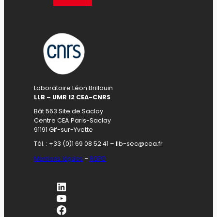
Laboratoire Léon Brillouin
LLB – UMR 12 CEA-CNRS
Bât 563 Site de Saclay
Centre CEA Paris-Saclay
91191 Gif-sur-Yvette
Tél. : +33 (0)1 69 08 52 41 – llb-sec@cea.fr
Mentions légales
–
RGPD
LinkedIn
YouTube
Facebook