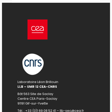
Laboratoire Léon Brillouin
LLB – UMR 12 CEA-CNRS
Bât 563 Site de Saclay
Centre CEA Paris-Saclay
91191 Gif-sur-Yvette
Tél. : +33 (0)1 69 08 52 41 – llb-sec@cea.fr