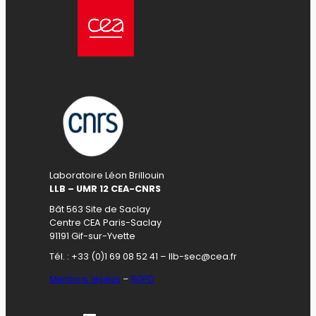
Laboratoire Léon Brillouin
LLB – UMR 12 CEA-CNRS
Bât 563 Site de Saclay
Centre CEA Paris-Saclay
91191 Gif-sur-Yvette
Tél. : +33 (0)1 69 08 52 41 – llb-sec@cea.fr
Mentions légales
–
RGPD