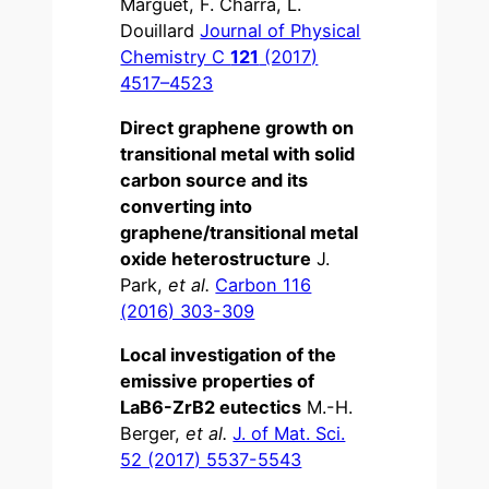
Marguet, F. Charra, L.
Douillard
Journal of Physical
Chemistry C
121
(2017)
4517–4523
Direct graphene growth on
transitional metal with solid
carbon source and its
converting into
graphene/transitional metal
oxide heterostructure
J.
Park,
et al.
Carbon 116
(2016) 303-309
Local investigation of the
emissive properties of
LaB6-ZrB2 eutectics
M.-H.
Berger,
et al.
J. of Mat. Sci.
52 (2017) 5537-5543