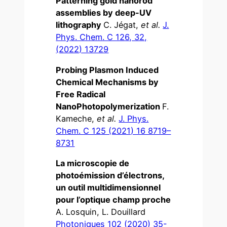
Patterning gold nanorod
assemblies by deep-UV
lithography
C. Jégat,
et al.
J.
Phys. Chem. C 126, 32,
(2022) 13729
Probing Plasmon Induced
Chemical Mechanisms by
Free Radical
NanoPhotopolymerization
F.
Kameche,
et al.
J. Phys.
Chem. C 125 (2021) 16 8719–
8731
La microscopie de
photoémission d’électrons,
un outil multidimensionnel
pour l’optique champ proche
A. Losquin, L. Douillard
Photoniques 102 (2020) 35-