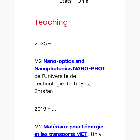
États – Unis
Teaching
2025 – …
M2
Nano-optics and
Nanophotonics NANO-PHOT
de l’Université de
Technologie de Troyes,
2hrs/an
2019 – …
M2
Matériaux pour l’énergie
et les transports MET
, Univ.