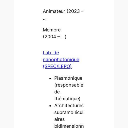
Animateur (2023 –
…
Membre
(2004 – …)
Lab. de
nanophotonique
(SPEC/LEPO)
Plasmonique
(responsable
de
thématique)
Architectures
supramolécul
aires
bidimensionn