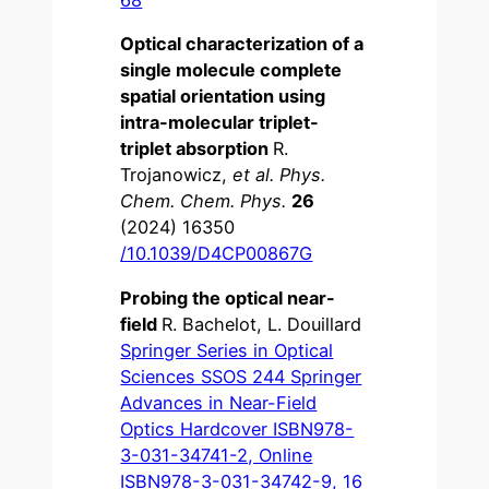
68
Optical characterization of a
single molecule complete
spatial orientation using
intra-molecular triplet-
triplet absorption
R.
Trojanowicz,
et al. Phys.
Chem. Chem. Phys.
26
(2024) 16350
/10.1039/D4CP00867G
Probing the optical near-
field
R. Bachelot, L. Douillard
Springer Series in Optical
Sciences SSOS 244 Springer
Advances in Near-Field
Optics Hardcover ISBN978-
3-031-34741-2, Online
ISBN978-3-031-34742-9, 16