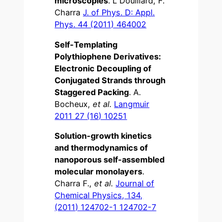
microscopies
. L Douillard, F.
Charra
J. of Phys. D: Appl.
Phys. 44 (2011) 464002
Self-Templating
Polythiophene Derivatives:
Electronic Decoupling of
Conjugated Strands through
Staggered Packing
. A.
Bocheux,
et al.
Langmuir
2011 27 (16) 10251
Solution-growth kinetics
and thermodynamics of
nanoporous self-assembled
molecular monolayers
.
Charra F.,
et al.
Journal of
Chemical Physics, 134,
(2011) 124702-1 124702-7