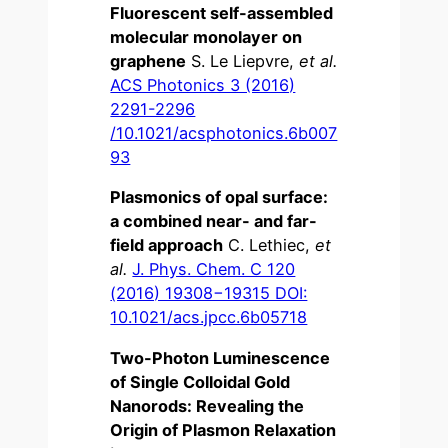
Fluorescent self-assembled
molecular monolayer on
graphene
S. Le Liepvre,
et al.
ACS Photonics 3 (2016)
2291-2296
/10.1021/acsphotonics.6b007
93
Plasmonics of opal surface:
a combined near- and far-
field approach
C. Lethiec,
et
al.
J. Phys. Chem. C 120
(2016) 19308−19315 DOI:
10.1021/acs.jpcc.6b05718
Two-Photon Luminescence
of Single Colloidal Gold
Nanorods: Revealing the
Origin of Plasmon Relaxation