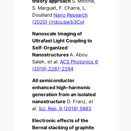
theory approach
S. Mitiche,
S. Marguet, F. Charra, L.
Douillard
Nano Research
(2020) //rdcu.be/b3Col
Nanoscale Imaging of
Ultrafast Light Coupling to
Self-Organized
Nanostructures
A. Abou
Saleh,
et al.
ACS Photonics 6
(2019) 2287-2294
All semiconductor
enhanced high-harmonic
generation from an isolated
nanostructure
D. Franz,
et
al.
Sci. Rep. 9 (2019) 5663
Electronic effects of the
Bernal stacking of graphite