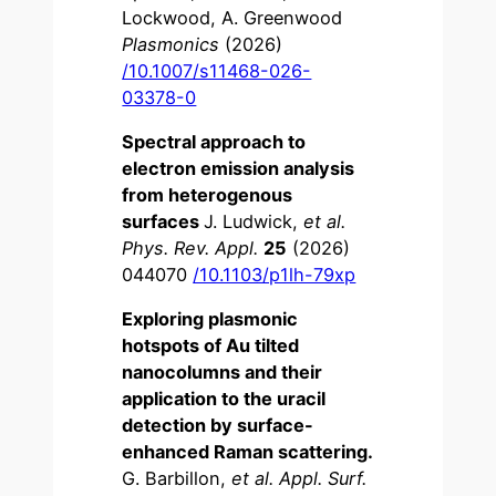
Lockwood, A. Greenwood
Plasmonics
(2026)
/10.1007/s11468-026-
03378-0
Spectral approach to
electron emission analysis
from heterogenous
surfaces
J. Ludwick,
et al.
Phys. Rev. Appl.
25
(2026)
044070
/10.1103/p1lh-79xp
Exploring plasmonic
hotspots of Au tilted
nanocolumns and their
application to the uracil
detection by surface-
enhanced Raman scattering.
G. Barbillon,
et al.
Appl. Surf.