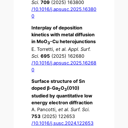
Sci.
709
(2025) 163800
/10.1016/j.apsusc.2025.16380
0
Interplay of deposition
kinetics with metal diffusion
in MoO
-Cu heterojunctions
3
E. Torretti,
et al.
Appl. Surf.
Sci.
695
(2025) 162680
/10.1016/j.apsusc.2025.16268
0
Surface structure of Sn
doped β-Ga
O
(010)
2
3
studied by quantitative low
energy electron diffraction
A. Pancotti,
et al.
Surf. Sci.
753
(2025) 122653
/10.1016/j.susc.2024.122653