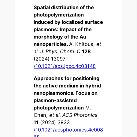
Spatial distribution of the
photopolymerization
induced by localized surface
plasmons: Impact of the
morphology of the Au
nanoparticles.
A. Khitous,
et
al.
J. Phys. Chem. C
128
(2024) 13097
/10.1021/acs.jpcc.4c03148
Approaches for positioning
the active medium in hybrid
nanoplasmonics. Focus on
plasmon-assisted
photopolymerization
M.
Chen,
et al.
ACS Photonics
11
(2024) 3933
/10.1021/acsphotonics.4c008