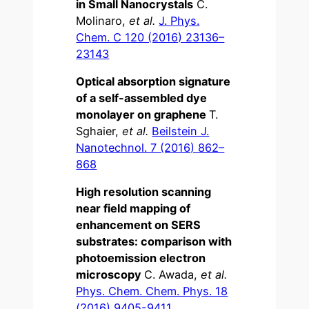
in Small Nanocrystals
C.
Molinaro,
et al.
J. Phys.
Chem. C 120 (2016) 23136–
23143
Optical absorption signature
of a self-assembled dye
monolayer on graphene
T.
Sghaier,
et al.
Beilstein J.
Nanotechnol. 7 (2016) 862–
868
High resolution scanning
near field mapping of
enhancement on SERS
substrates: comparison with
photoemission electron
microscopy
C. Awada,
et al.
Phys. Chem. Chem. Phys. 18
(2016) 9405-9411