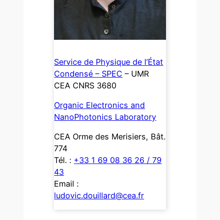
Service de Physique de l’État
Condensé – SPEC
– UMR
CEA CNRS 3680
Organic Electronics and
NanoPhotonics Laboratory
CEA Orme des Merisiers, Bât.
774
Tél. :
+33 1 69 08 36 26 / 79
43
Email :
ludovic.douillard@cea.fr