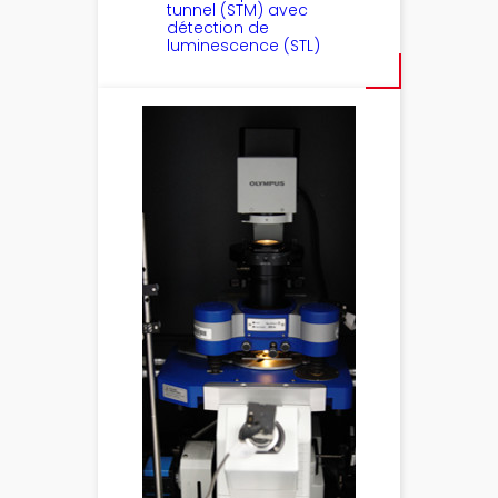
tunnel (STM) avec
détection de
luminescence (STL)