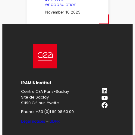
encapsulation
November 10 2025
IRAMIS
Institut
LinkedIn
Centre CEA Paris-Saclay
YouTube
Site de Saclay
Facebook
91190 Gif-sur-Yvette
Phone: +33 (0)1 69 08 60 00
Legal notices
–
GDPR