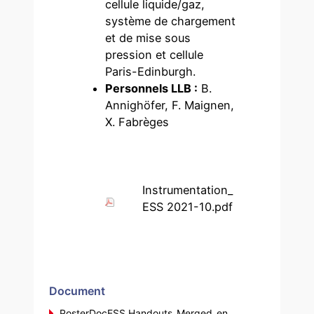
cellule liquide/gaz,
système de chargement
et de mise sous
pression et cellule
Paris-Edinburgh.
Personnels LLB :
B.
Annighöfer, F. Maignen,
X. Fabrèges
Instrumentation_
ESS 2021-10.pdf
Document
PosterDocESS Handouts_Merged_en