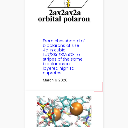
From chessboard of
bipolarons of size
4a in cubic
La7/8Sr1/8MnO3 to
stripes of the same
bipolarons in
layered high Tc
cuprates
March 6 2026