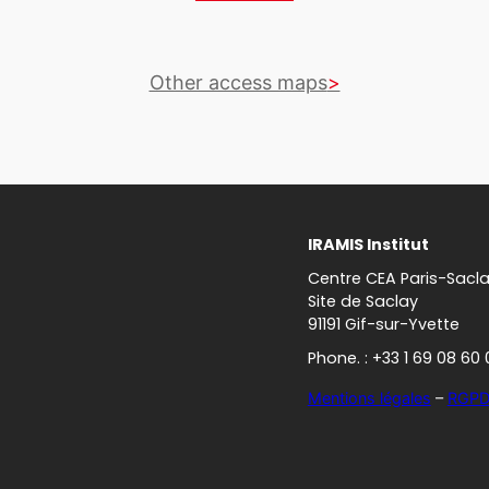
Other access maps
IRAMIS Institut
Centre CEA Paris-Sacl
Site de Saclay
91191 Gif-sur-Yvette
Phone. : +33 1 69 08 60 
Mentions légales
–
RGP