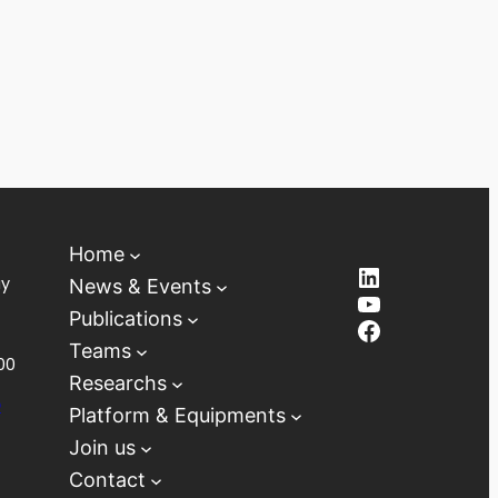
Home
LinkedIn
ay
News & Events
YouTube
Publications
Facebook
Teams
00
Researchs
D
Platform & Equipments
Join us
Contact