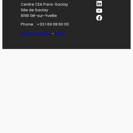
LinkedIn
Centre CEA Paris-Saclay
YouTube
Site de Saclay
Facebook
91191 Gif-sur-Yvette
Phone. : +33 1 69 08 60 00
Mentions légales
–
RGPD