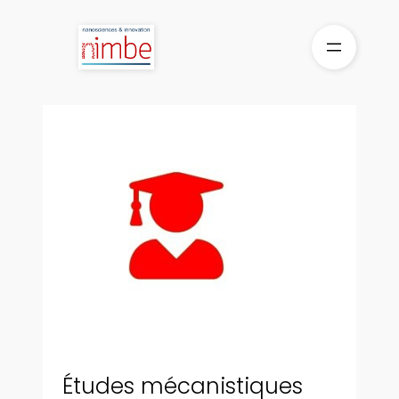
Aller
au
contenu
Études mécanistiques