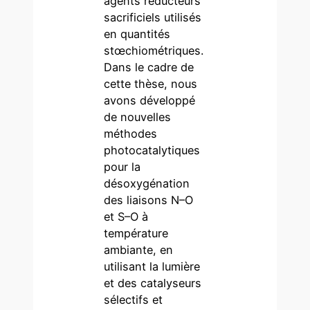
agents réducteurs
sacrificiels utilisés
en quantités
stœchiométriques.
Dans le cadre de
cette thèse, nous
avons développé
de nouvelles
méthodes
photocatalytiques
pour la
désoxygénation
des liaisons N–O
et S–O à
température
ambiante, en
utilisant la lumière
et des catalyseurs
sélectifs et