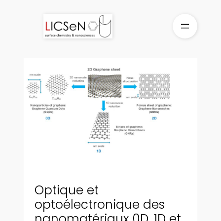
Aller
au
contenu
Optique et
optoélectronique des
nanomatériaux 0D, 1D et