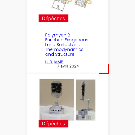
Dépêches
Polymyxin B-
Enriched Exogenous
Lung Surfactant:
Thermodynamics
and Structure
LLB
, 
MMB
7 avril 2024
Dépêches