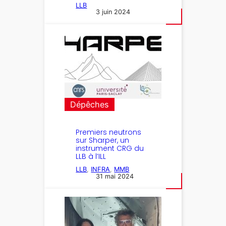
LLB
3 juin 2024
Dépêches
Premiers neutrons
sur Sharper, un
instrument CRG du
LLB à l’ILL
LLB
, 
INFRA
, 
MMB
31 mai 2024