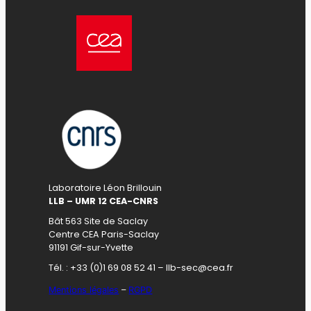
Laboratoire Léon Brillouin
LLB – UMR 12 CEA-CNRS
Bât 563 Site de Saclay
Centre CEA Paris-Saclay
91191 Gif-sur-Yvette
Tél. : +33 (0)1 69 08 52 41 – llb-sec@cea.fr
Mentions légales
–
RGPD