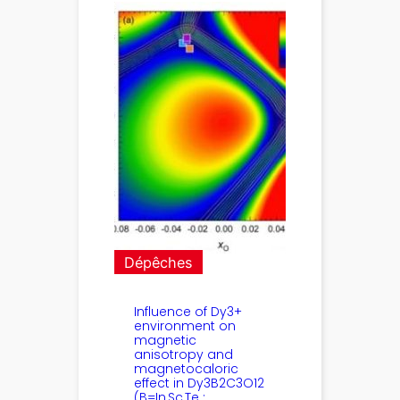
Dépêches
Influence of Dy3+
environment on
magnetic
anisotropy and
magnetocaloric
effect in Dy3B2C3⁢O12
(B=In,Sc,Te ;