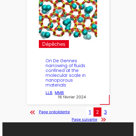
Dépêches
On De Gennes
narrowing of fluids
confined at the
molecular scale in
nanoporous
materials
LLB
, 
MMB
16 février 2024
1
2
3
Page précédente
Page suivante