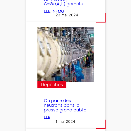
C=Ga,Al,Li) garnets
LLB
, 
NFMQ
23 mai 2024
Dépêches
On parle des
neutrons dans la
presse grand public
LLB
1 mai 2024