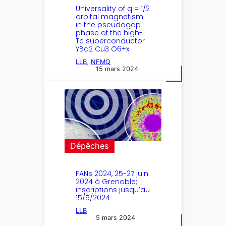
Universality of q = 1/2
orbital magnetism
in the pseudogap
phase of the high-
Tc superconductor
YBa2 Cu3 O6+x
LLB
, 
NFMQ
15 mars 2024
Dépêches
FANs 2024, 25-27 juin
2024 à Grenoble;
inscriptions jusqu’au
15/5/2024
LLB
5 mars 2024