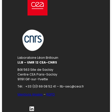
Laboratoire Léon Brillouin
LLB – UMR 12 CEA-CNRS
Bât 563 Site de Saclay
Centre CEA Paris-Saclay
91191 Gif-sur-Yvette
Tél. : +33 (0)1 69 08 52 41 – llb-sec@cea.fr
Mentions légales
–
RGPD
LinkedIn