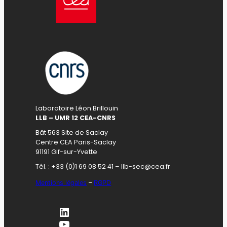
Laboratoire Léon Brillouin
LLB – UMR 12 CEA-CNRS
Bât 563 Site de Saclay
Centre CEA Paris-Saclay
91191 Gif-sur-Yvette
Tél. : +33 (0)1 69 08 52 41 – llb-sec@cea.fr
Mentions légales
–
RGPD
LinkedIn
YouTube