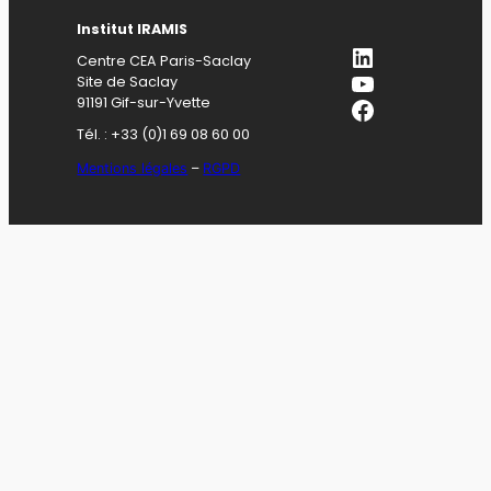
Institut IRAMIS
LinkedIn
Centre CEA Paris-Saclay
YouTube
Site de Saclay
Facebook
91191 Gif-sur-Yvette
Tél. : +33 (0)1 69 08 60 00
Mentions légales
–
RGPD