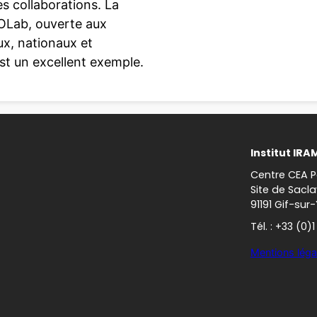
es collaborations. La
OLab, ouverte aux
aux, nationaux et
st un excellent exemple.
Institut IRA
Centre CEA P
Site de Sacla
91191 Gif-sur
Tél. : +33 (0)
Mentions léga