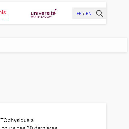
FR
EN
TTOphysique a
 cours des 30 dernières