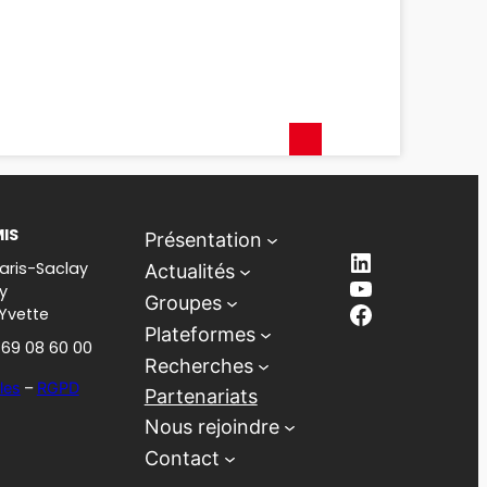
MIS
Présentation
LinkedIn
aris-Saclay
Actualités
YouTube
y
Groupes
Facebook
-Yvette
Plateformes
1 69 08 60 00
Recherches
les
–
RGPD
Partenariats
Nous rejoindre
Contact