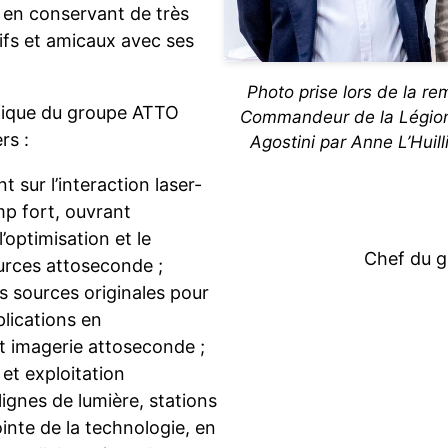
 en conservant de très
tifs et amicaux avec ses
Photo prise lors de la r
fique du groupe ATTO
Commandeur de la Légion
rs :
Agostini par Anne L’Huilli
sur l’interaction laser-
texte
p fort, ouvrant
optimisation et le
Chef du 
urces attoseconde ;
es sources originales pour
lications en
t imagerie attoseconde ;
t exploitation
ignes de lumière, stations
ointe de la technologie, en