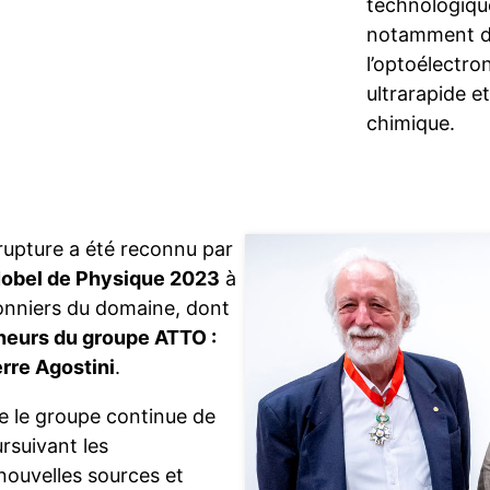
technologiqu
notamment d
l’optoélectro
ultrarapide et
chimique.
 rupture a été reconnu par
Nobel de Physique 2023
à
pionniers du domaine, dont
heurs du groupe ATTO :
erre Agostini
.
ue le groupe continue de
ursuivant les
ouvelles sources et