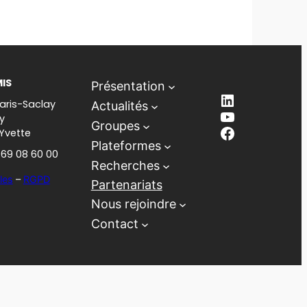
MIS
Présentation
LinkedIn
aris-Saclay
Actualités
YouTube
y
Groupes
Facebook
-Yvette
Plateformes
1 69 08 60 00
Recherches
les
–
RGPD
Partenariats
Nous rejoindre
Contact