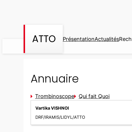
Aller
au
contenu
ATTO
Présentation
Actualités
Rech
Annuaire
Trombinoscope
Qui fait Quoi
Vartika VISHNOI
DRF/IRAMIS/LIDYL/ATTO