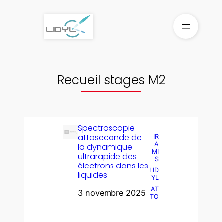
Aller
au
contenu
Recueil stages M2
Spectroscopie
attoseconde de
IR
A
la dynamique
MI
ultrarapide des
S
électrons dans les
LID
liquides
YL
AT
3 novembre 2025
TO