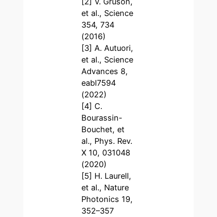
[2] V. Gruson,
et al., Science
354, 734
(2016)
[3] A. Autuori,
et al., Science
Advances 8,
eabl7594
(2022)
[4] C.
Bourassin-
Bouchet, et
al., Phys. Rev.
X 10, 031048
(2020)
[5] H. Laurell,
et al., Nature
Photonics 19,
352–357