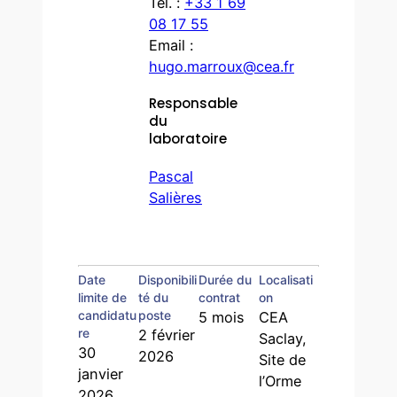
Tél. :
+33 1 69
08 17 55
Email :
hugo.marroux@cea.fr
Responsable
du
laboratoire
Pascal
Salières
Date
Disponibili
Durée du
Localisati
limite de
té du
contrat
on
candidatu
poste
5 mois
CEA
re
2 février
Saclay,
30
2026
Site de
janvier
l’Orme
2026