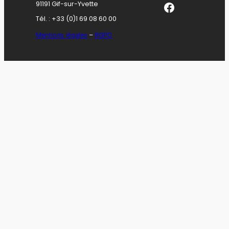
Facebook
91191 Gif-sur-Yvette
Tél. : +33 (0)1 69 08 60 00
Mentions légales
–
RGPD