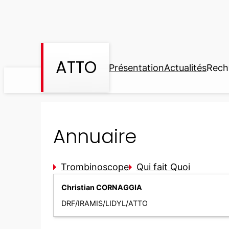
Aller
au
contenu
ATTO
Présentation
Actualités
Rech
Annuaire
Trombinoscope
Qui fait Quoi
Christian CORNAGGIA
DRF/IRAMIS/LIDYL/ATTO