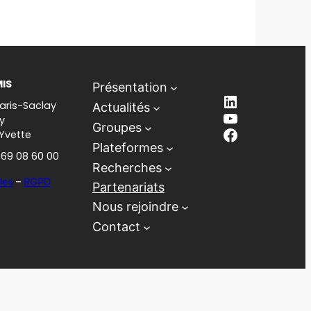
MIS
Présentation
LinkedIn
aris-Saclay
Actualités
YouTube
y
Groupes
Facebook
-Yvette
Plateformes
1 69 08 60 00
Recherches
les
–
RGPD
Partenariats
Nous rejoindre
Contact