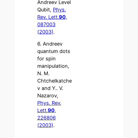
Andreev Level
Qubit,
Phys.
Rev. Lett.
90
,
087003
(2003)
.
6. Andreev
quantum dots
for spin
manipulation,
N. M.
Chtchelkatche
v and Y.. V.
Nazarov,
Phys. Rev.
Lett.
90
,
226806
(2003)
.