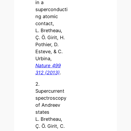
in a
superconducti
ng atomic
contact,
L. Bretheau,
Ç. Ö. Girit, H.
Pothier, D.
Esteve, & C.
Urbina,
Nature 499
312 (2013)
.
2.
Supercurrent
spectroscopy
of Andreev
states
L. Bretheau,
Ç. Ö. Girit, C.