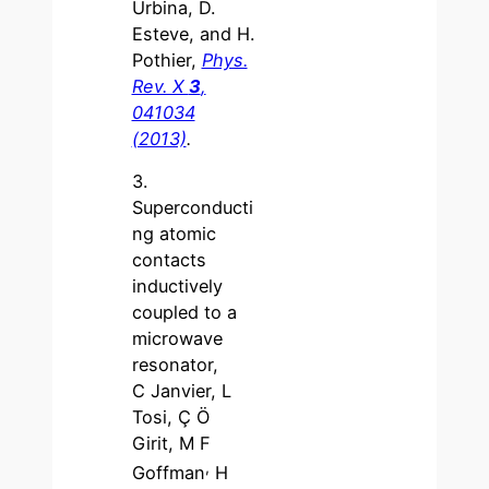
Urbina, D.
Esteve, and H.
Pothier,
Phys.
Rev. X
3
,
041034
(2013)
.
3.
Superconducti
ng atomic
contacts
inductively
coupled to a
microwave
resonator,
C Janvier, L
Tosi, Ç Ö
Girit, M F
,
Goffman
H