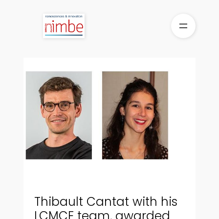
Skip
to
content
Thibault Cantat with his
LCMCE team, awarded